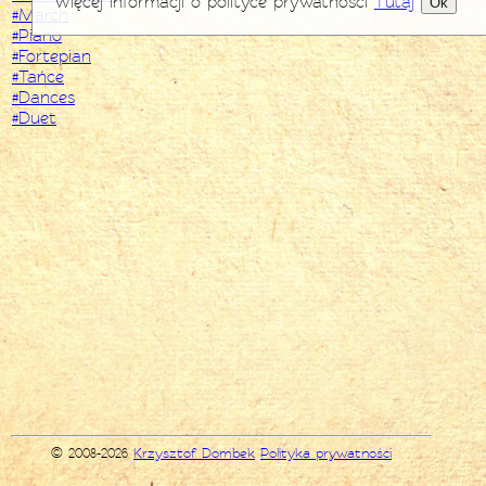
Więcej informacji o polityce prywatności
Tutaj
Ok
#March
#Piano
#Fortepian
#Tańce
#Dances
#Duet
© 2008-2026
Krzysztof Dombek
Polityka prywatności